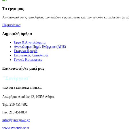
Τα έργα μας
Ανταπόκριση στις προκλήσεις των κλάδων της ενέργειας και των γενικών κατασκευών με αξ
Περισσότερα
Δημοφιλή άρθρα
Έργα & Αποτελέσματα
Ανανεώσιμες Πηγές Ενέργειας (ΑΠΕ)
Εταιρικό Προφίλ
Ενεργειακές Κατασκευές
Γενικές Κατασκευές
Επικοινωνήστε μαζί μας
"Συνέργεια"
ΤΕΧΝΙΚΗ & ΣΥΜΒΟΥΛΕΥΤΙΚΗ Α.Ε.
Λεωφόρος Αμαλίας 42, 10558 Αθήνα.
Τηλ. 210 4514892
Fax. 210 4514834
info@synergia-tc.gr
www.synergia-tc.gr