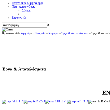
Ενεργειακός Συμψηφισμός
Νέα - Ανακοινώσεις
Λήψεις
Επικοινωνία
0
Βρίσκεστε εδώ:
Αρχική
»
Η Εταιρεία
»
Καριέρα
»
Έργα & Αποτελέσματα
»
Έργα & Αποτελ
Έργα & Αποτελέσματα
ΕΝ